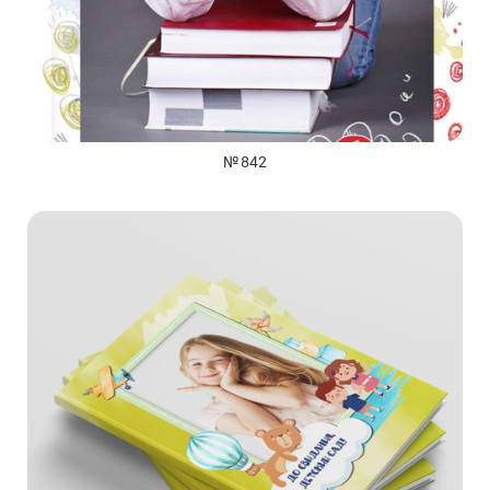
№ 842