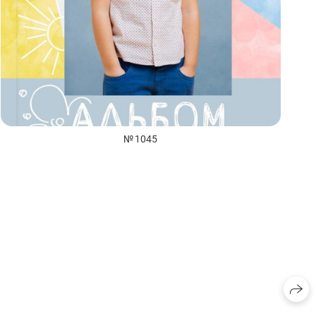
№ 1045