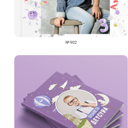
№ 902